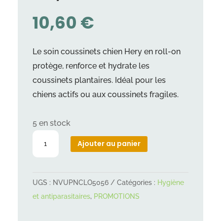
10,60
€
Le soin coussinets chien Hery en roll-on
protège, renforce et hydrate les
coussinets plantaires. Idéal pour les
chiens actifs ou aux coussinets fragiles.
5 en stock
quantité
Ajouter au panier
de
Soin
coussinets
UGS :
NVUPNCLO5056
Catégories :
Hygiène
roll-
et antiparasitaires
,
PROMOTIONS
on
Hery