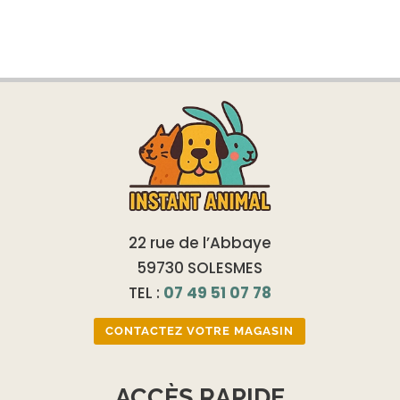
initial
actuel
était :
est :
1,50 €.
1,00 €.
22 rue de l’Abbaye
59730 SOLESMES
TEL :
07 49 51 07 78
CONTACTEZ VOTRE MAGASIN
ACCÈS RAPIDE