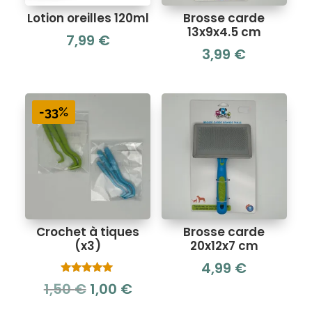
Lotion oreilles 120ml
Brosse carde
13x9x4.5 cm
7,99
€
3,99
€
-33%
Crochet à tiques
Brosse carde
(x3)
20x12x7 cm
4,99
€
Note
Le
Le
1,50
€
1,00
€
5.00
sur 5
prix
prix