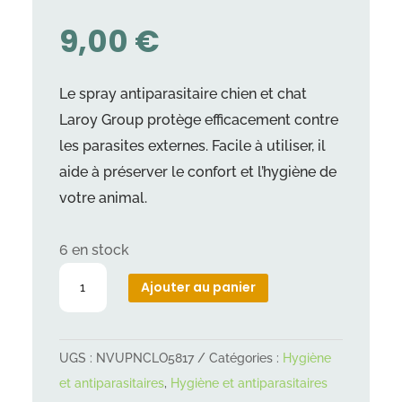
9,00
€
Le spray antiparasitaire chien et chat
Laroy Group protège efficacement contre
les parasites externes. Facile à utiliser, il
aide à préserver le confort et l’hygiène de
votre animal.
6 en stock
quantité
Ajouter au panier
de
Spray
antiparasitaire
UGS :
NVUPNCLO5817
Catégories :
Hygiène
chien
et antiparasitaires
,
Hygiène et antiparasitaires
et