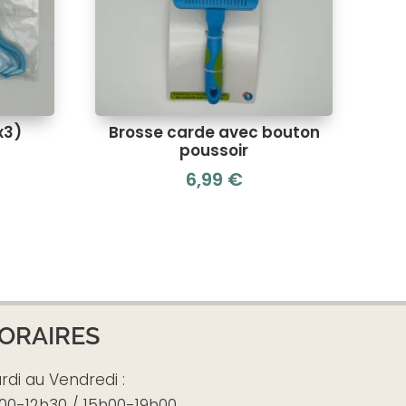
x3)
Brosse carde avec bouton
poussoir
6,99
€
Le
prix
actuel
est :
1,00 €.
ORAIRES
rdi au Vendredi :
00-12h30 / 15h00-19h00