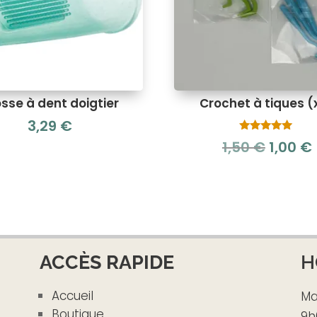
sse à dent doigtier
Crochet à tiques (
3,29
€
Note
Le
1,50
€
1,00
€
5.00
sur 5
prix
initial
était :
1,50 €.
ACCÈS RAPIDE
H
Accueil
Ma
Boutique
9h