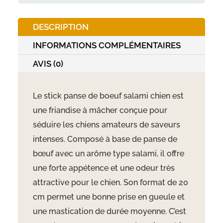
à
la
DESCRIPTION
panse
de
INFORMATIONS COMPLÉMENTAIRES
boeuf
AVIS (0)
goût
salami
Le stick panse de boeuf salami chien est
une friandise à mâcher conçue pour
séduire les chiens amateurs de saveurs
intenses. Composé à base de panse de
b
œuf avec un ar
ôme type salami, il offre
une forte appétence et une odeur très
attractive pour le chien. Son format de 20
cm permet une bonne prise en gueule et
une mastication de durée moyenne. C’est