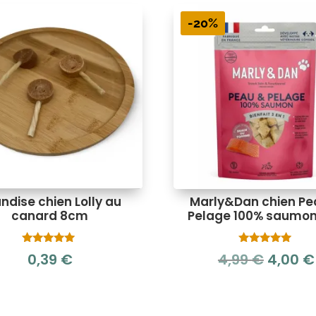
-20%
andise chien Lolly au
Marly&Dan chien Pe
canard 8cm
Pelage 100% saumo
Note
Note
Le
0,39
€
4,99
€
4,00
€
5.00
5.00
sur 5
sur 5
prix
initial
était :