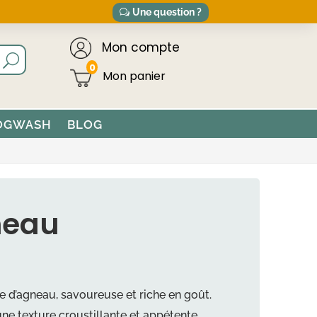
Une question ?
Mon compte
0
OGWASH
BLOG
neau
ée d’agneau, savoureuse et riche en goût.
une texture croustillante et appétente.