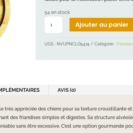
54 en stock
quantité
Ajouter au panier
de
Trachée
UGS :
NVUPNCLO5474
Catégorie :
Friandis
d'agneau
MPLÉMENTAIRES
AVIS (0)
le très appréciée des chiens pour sa texture croustillante et
chant des friandises simples et digestes. Sa structure alvéol
gréable sans être excessive. C’est une option gourmande po