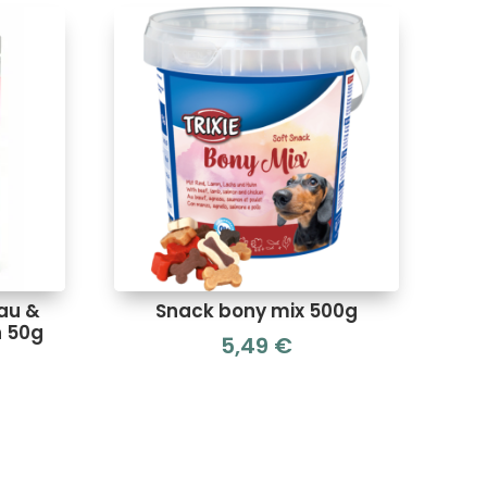
au &
Snack bony mix 500g
n 50g
5,49
€
Le
prix
actuel
est :