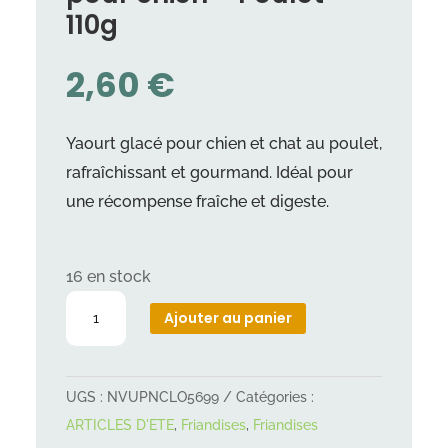
110g
2,60
€
Yaourt glacé pour chien et chat au poulet,
rafraîchissant et gourmand. Idéal pour
une récompense fraîche et digeste.
16 en stock
quantité
Ajouter au panier
de
YowUp
Yaourt
UGS :
NVUPNCLO5699
Catégories :
Glacé
ARTICLES D'ETE
,
Friandises
,
Friandises
pour