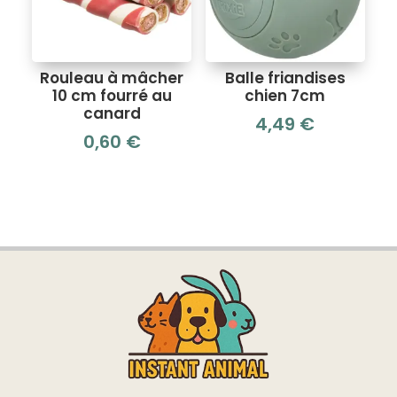
Rouleau à mâcher
Balle friandises
10 cm fourré au
chien 7cm
canard
4,49
€
0,60
€