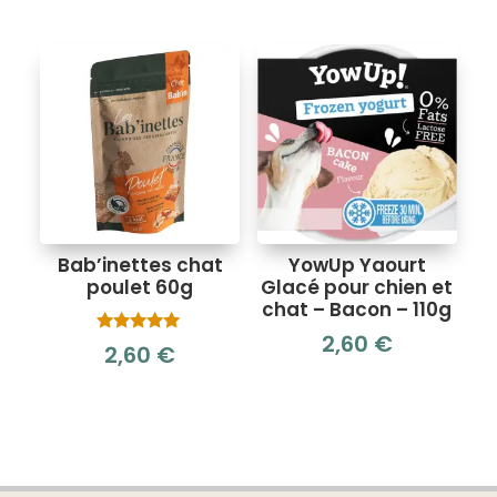
prix
prix
initial
actuel
était :
est :
2,99 €.
2,00 €.
Bab’inettes chat
YowUp Yaourt
poulet 60g
Glacé pour chien et
chat – Bacon – 110g
2,60
€
Note
2,60
€
5.00
sur 5