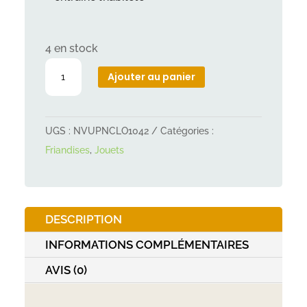
4 en stock
quantité
Ajouter au panier
de
Balle
friandises
UGS :
NVUPNCLO1042
Catégories :
chat
Friandises
,
Jouets
6cm
DESCRIPTION
INFORMATIONS COMPLÉMENTAIRES
AVIS (0)