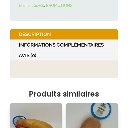
D'ETE
,
Jouets
,
PROMOTIONS
TPR
avec
corde
aqua
DESCRIPTION
toy
INFORMATIONS COMPLÉMENTAIRES
7cm/21cm
AVIS (0)
Produits similaires