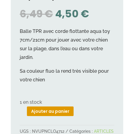
LE
LE
6,49
€
4,50
€
PRIX
PRIX
INITIAL
ACTUEL
Balle TPR avec corde flottante aqua toy
ÉTAIT :
EST :
7cm/21cm pour jouer avec votre chien
6,49 €.
4,50 €.
sur la plage, dans l’eau ou dans votre
jardin.
Sa couleur fluo la rend très visible pour
votre chien
1 en stock
Ajouter au panier
quantité
de
UGS :
NVUPNCLO4712
Catégories :
ARTICLES
Balle