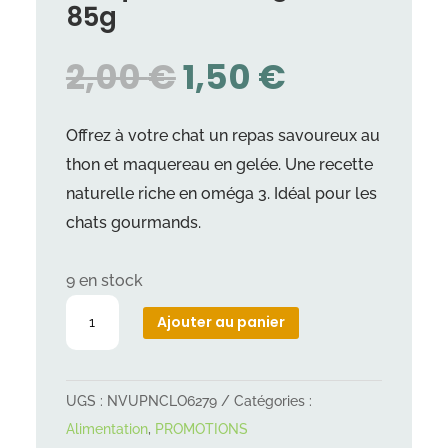
85g
LE
LE
2,00
€
1,50
€
PRIX
PRIX
INITIAL
ACTUEL
Offrez à votre chat un repas savoureux au
ÉTAIT :
EST :
thon et maquereau en gelée. Une recette
2,00 €.
1,50 €.
naturelle riche en oméga 3. Idéal pour les
chats gourmands.
9 en stock
quantité
Ajouter au panier
de
Bubi
Nature
UGS :
NVUPNCLO6279
Catégories :
Thon
Alimentation
,
PROMOTIONS