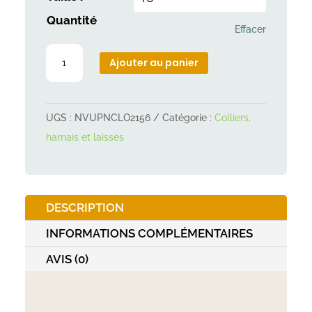
Quantité
Effacer
quantité
Ajouter au panier
de
Collier
chat
UGS :
NVUPNCLO2156
Catégorie :
Colliers,
paillette
harnais et laisses
DESCRIPTION
INFORMATIONS COMPLÉMENTAIRES
AVIS (0)