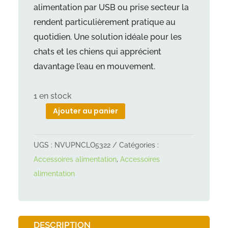
alimentation par USB ou prise secteur la
rendent particulièrement pratique au
quotidien. Une solution idéale pour les
chats et les chiens qui apprécient
davantage l’eau en mouvement.
1 en stock
Ajouter au panier
quantité
de
UGS :
NVUPNCLO5322
Catégories :
Fontaine
Accessoires alimentation
,
Accessoires
à
alimentation
eau
Trixie
Curved
Stream
DESCRIPTION