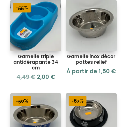
-55%
Gamelle triple
Gamelle inox décor
antidérapante 34
pattes relief
cm
À partir de
1,50
€
Le
Le
4,49
€
2,00
€
prix
prix
initial
actuel
était :
est :
-50%
-67%
4,49 €.
2,00 €.