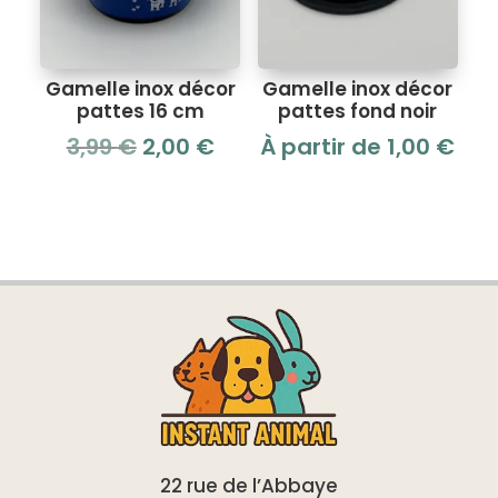
Gamelle inox décor
Gamelle inox décor
pattes 16 cm
pattes fond noir
Le
Le
3,99
€
2,00
€
À partir de
1,00
€
prix
prix
initial
actuel
était :
est :
3,99 €.
2,00 €.
22 rue de l’Abbaye