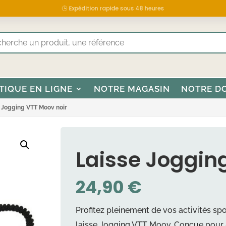
🕒 Expédition rapide sous 48 heures
TIQUE EN LIGNE
NOTRE MAGASIN
NOTRE D
 Jogging VTT Moov noir
Laisse Joggin
24,90
€
Profitez pleinement de vos activités s
laisse Jogging VTT Moov. Conçue pour a