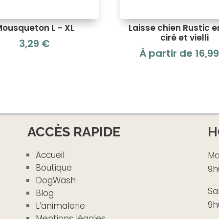
ousqueton L – XL
Laisse chien Rustic e
ciré et vielli
3,29
€
À partir de
16,9
ACCÈS RAPIDE
H
Accueil
Ma
Boutique
9h
DogWash
Sa
Blog
9h
L’animalerie
Mentions légales