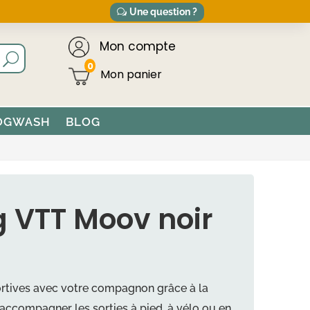
Une question ?
Mon compte
0
OGWASH
BLOG
g VTT Moov noir
portives avec votre compagnon grâce à la
ccompagner les sorties à pied, à vélo ou en