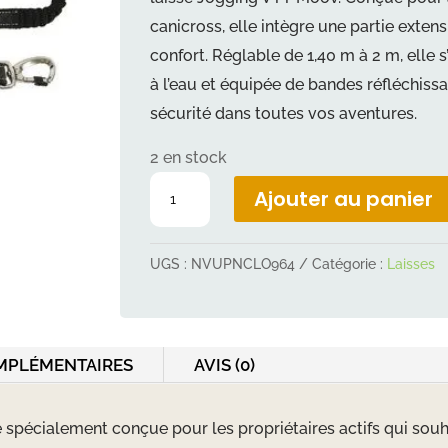
canicross, elle intègre une partie exten
confort. Réglable de 1,40 m à 2 m, elle 
à l’eau et équipée de bandes réfléchis
sécurité dans toutes vos aventures.
2 en stock
quantité
Ajouter au panier
de
Laisse
UGS :
NVUPNCLO964
Catégorie :
Laisses
Jogging
VTT
Moov
noir
MPLÉMENTAIRES
AVIS (0)
 spécialement conçue pour les propriétaires actifs qui souh