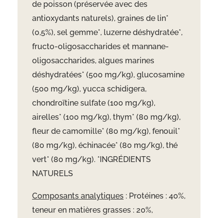
de poisson (préservée avec des
antioxydants naturels), graines de lin*
(0,5%), sel gemme*, luzerne déshydratée*,
fructo-oligosaccharides et mannane-
oligosaccharides, algues marines
déshydratées* (500 mg/kg), glucosamine
(500 mg/kg), yucca schidigera,
chondroïtine sulfate (100 mg/kg),
airelles* (100 mg/kg), thym* (80 mg/kg),
fleur de camomille* (80 mg/kg), fenouil*
(80 mg/kg), échinacée* (80 mg/kg), thé
vert* (80 mg/kg). *INGRÉDIENTS
NATURELS
Composants analytiques
: Protéines : 40%,
teneur en matières grasses : 20%,