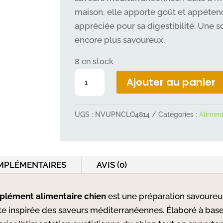
ÉTAIT :
EST 
8,00 €.
4,0
maison, elle apporte goût et appétenc
appréciée pour sa digestibilité. Une s
encore plus savoureux.
8 en stock
quantité
Ajouter au panier
de
Riz
UGS :
NVUPNCLO4814
Catégories :
Aliment
Rice’up
mediterranean
1kg
MPLÉMENTAIRES
AVIS (0)
plément alimentaire chien
est une préparation savoureu
 inspirée des saveurs méditerranéennes. Élaboré à base 