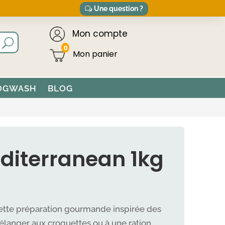
Une question ?
Mon compte
0
OGWASH
BLOG
editerranean 1kg
X
TUEL
cette préparation gourmande inspirée des
élanger aux croquettes ou à une ration