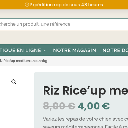
🕒 Expédition rapide sous 48 heures
TIQUE EN LIGNE
NOTRE MAGASIN
NOTRE D
iz Rice’up mediterranean 1kg
Riz Rice’up m
LE
LE
8,00
€
4,00
€
PRIX
PRI
INITIAL
AC
Variez les repas de votre chien avec 
saveurs méditerranéennes. Facile à m