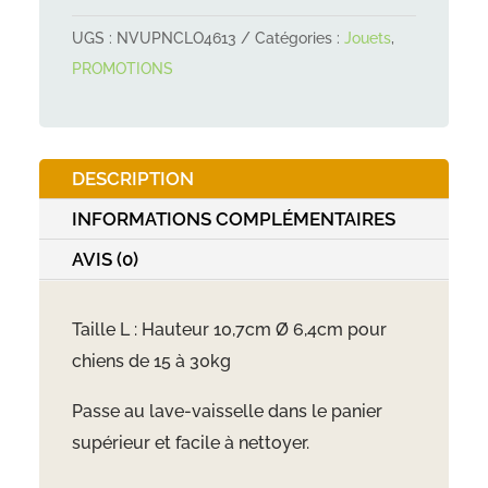
-
UGS :
NVUPNCLO4613
Catégories :
Jouets
,
Jouet
PROMOTIONS
d'occupation
-
Canette
DESCRIPTION
noire
INFORMATIONS COMPLÉMENTAIRES
AVIS (0)
Taille L : Hauteur 10,7cm Ø 6,4cm pour
chiens de 15 à 30kg
Passe au lave-vaisselle dans le panier
supérieur et facile à nettoyer.