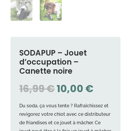
SODAPUP – Jouet
d’occupation –
Canette noire
LE
LE
16,99
€
10,00
€
PRIX
PRIX
INITIAL
ACTUEL
Du soda, ça vous tente ? Rafraîchissez et
ÉTAIT :
EST :
revigorez votre chiot avec ce distributeur
16,99 €.
10,00 €
de friandises et ce jouet à mâcher. Ce