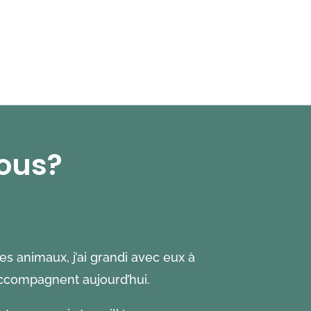
initial
actuel
être
it :
est :
chois
était :
est :
0 €.
0,50 €.
sur
3,00 €.
0,50 €.
la
page
du
produ
ous?
es animaux, j’ai grandi avec eux à
’accompagnent aujourd’hui.