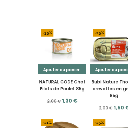
-35%
-25%
Ajouter au panier
Ajouter au pani
NATURAL CODE Chat
Bubi Nature Tho
Filets de Poulet 85g
crevettes en g
85g
Le
Le
1,30
€
2,00
€
Le
1,50
prix
prix
2,00
€
prix
initial
actuel
initia
était :
est :
-21%
-25%