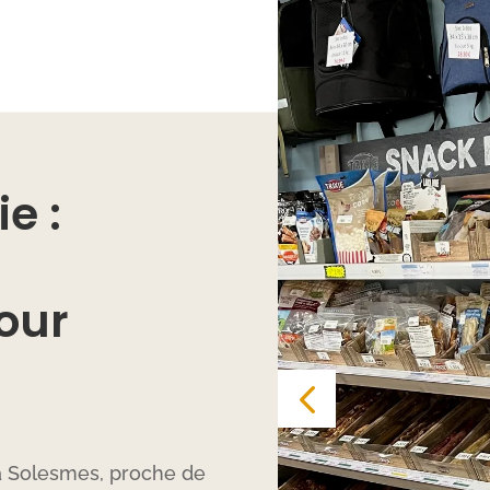
e :
our
 à Solesmes, proche de