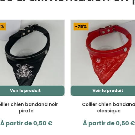
-75%
-71%
Voir le produit
Ajouter au 
Ce
produit
Collier chien bandana
Epuisette rectan
a
classique
plusieurs
Le
0,
1,70
€
variations.
À partir de
0,50
€
Les
pr
options
ini
peuvent