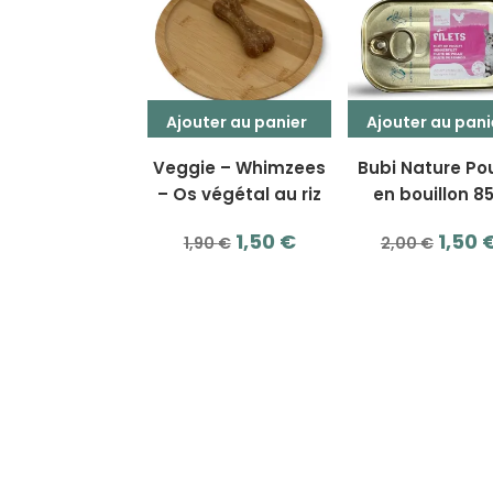
était 
2,00 €.
1,30 €.
2,00 
Ajouter au panier
Ajouter au pani
Veggie – Whimzees
Bubi Nature Po
– Os végétal au riz
en bouillon 8
Le
Le
Le
1,50
€
1,50
1,90
€
2,00
€
prix
prix
prix
initial
actuel
initia
était :
est :
était 
1,90 €.
1,50 €.
2,00 