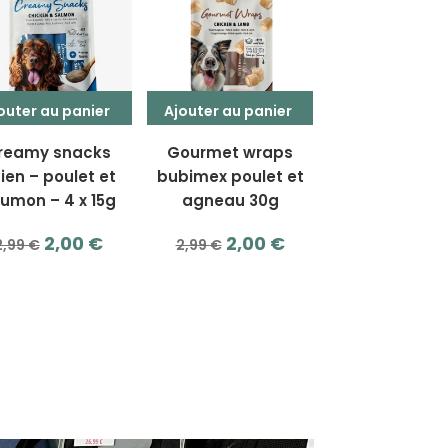
était :
est :
2,00 €.
1,50 €.
2,00 €.
1,50 €.
outer au panier
Ajouter au panier
reamy snacks
Gourmet wraps
ien – poulet et
bubimex poulet et
umon – 4 x 15g
agneau 30g
Le
Le
Le
Le
2,00
€
2,00
€
2,99
€
2,99
€
prix
prix
prix
prix
initial
actuel
initial
actuel
était :
est :
était :
est :
2,99 €.
2,00 €.
2,99 €.
2,00 €.