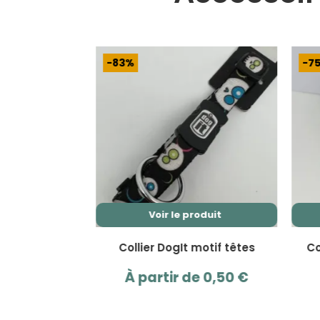
-75%
Voir le produit
Voir le produit
Ce
produit
er DogIt motif têtes
Collier chien bandana noir
a
pirate
s
plusieurs
artir de
0,50
€
.
variations.
À partir de
0,50
€
Les
options
peuvent