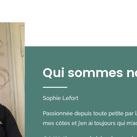
être
éta
choisies
1,7
sur
la
page
du
produit
Qui sommes n
Sophie Lefort
Passionnée depuis toute petite par l
mes côtés et j’en ai toujours qui m