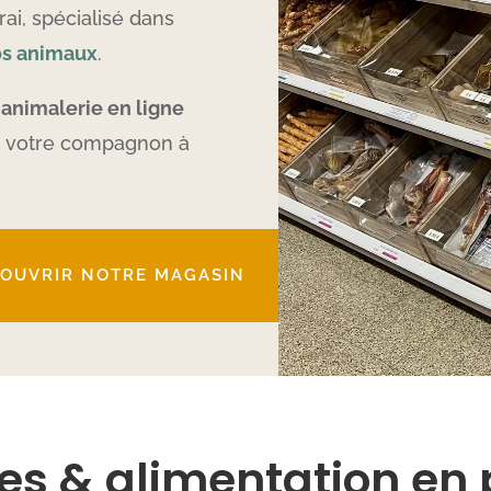
i, spécialisé dans
os animaux
.
e
animalerie en ligne
ur votre compagnon à
OUVRIR NOTRE MAGASIN
es & alimentation en